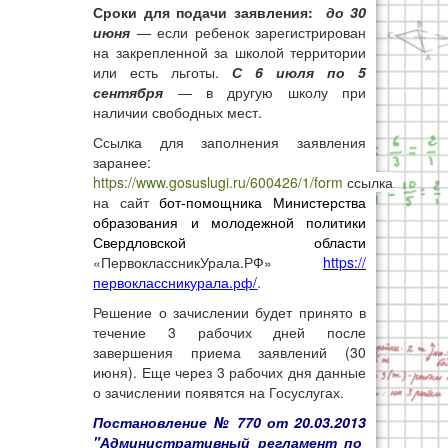
Сроки для подачи заявления:
до 30
июня
— если ребенок зарегистрирован
на закрепленной за школой территории
или есть льготы.
С 6 июля по 5
сентября
— в другую школу при
наличии свободных мест.
Ссылка для заполнения заявления
заранее:
https://www.gosuslugi.ru/600426/1/form
ссылка
на сайт
бот-помощника Министерства
образования и молодежной политики
Свердловской области
«ПервоклассникУрала.РФ»
https://
первоклассникурала.рф/
.
Решение о зачислении будет принято в
течение 3 рабочих дней после
завершения приема заявлений (30
июня). Еще через 3 рабочих дня данные
о зачислении появятся на Госуслугах.
Постановление № 770 от 20.03.2013
"
Административный регламент по