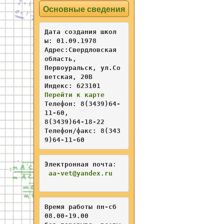
Основные сведения
Дата создания школ
ы: 01.09.1978

Адрес:Свердловская 
область,   

Первоуральск, ул.Со
ветская, 20В 

Перейти к карте
Телефон: 8(3439)64-
11-60, 

8(3439)64-18-22

Телефон/факс: 8(343
9)64-11-60
Электронная почта
:                    

aa
-vet@yandex.ru
Время работы пн-сб 
08.00-19.00 
