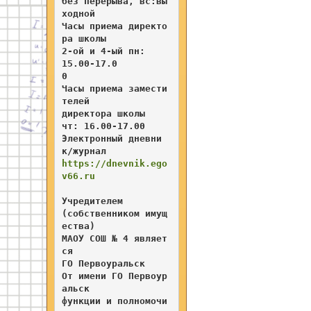
без перерыва, вс:вы
ходной   

Часы приема директо
ра школы  

2-ой и 4-ый пн
: 

15.00-17.0
0           
Часы приема замести
телей     
директора школы 

чт: 16.00-17.00
Электронный дневни
к/журнал
https://dnevnik.ego
v66.ru
Учредителем

(собственником имущ
ества)

МАОУ СОШ № 4 являет
ся

ГО Первоуральск

От имени ГО Первоур
альск

функции и полномочи