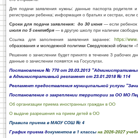
Для подачи заявления нужны: данные паспорта родителя и
регистрации ребенка; информация о братьях и сестрах, если
Сроки для подачи заявления:
до 30 июня
— если ребенок 
июля по 5 сентября
— в другую школу при наличии свободн
Ссылка для заполнения заявления заранее:
https://www
образования и молодежной политики Свердловской области
«П
Решение о зачислении будет принято в течение 3 рабочих д
данные о зачислении появятся на Госуслугах.
Постановление № 770 от 20.03.2013
"
Административный
в Административный регламент от 23.01.2018 № 114
Регламент предоставления муниципальной услуги "Зачис
Постановление о закреплении территории за ОО МО Пе
Об организации приема иностранных граждан в ОО
О выдаче разрешения на прием детей в ОО
Правила приема в МАОУ СОШ № 4
График приема д
окументов в 1 классы
на 2026-2027 учеб