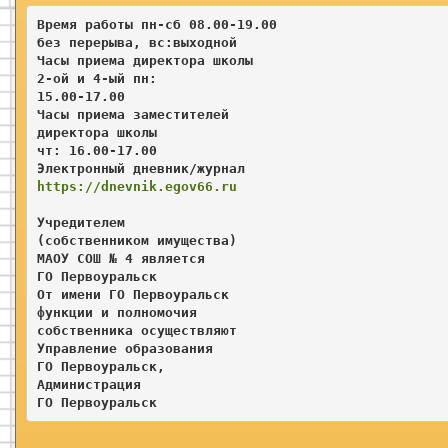
Время работы пн-сб 08.00-19.00 

без перерыва, вс:выходной   

Часы приема директора школы  

2-ой и 4-ый пн
: 

15.00-17.00           
Часы приема заместителей     
директора школы 

чт: 16.00-17.00
Электронный дневник/журнал
https://dnevnik.egov66.ru
Учредителем

(собственником имущества)

МАОУ СОШ № 4 является

ГО Первоуральск

От имени ГО Первоуральск

функции и полномочия 

собственника осуществляют

Управление образования

ГО Первоуральск, 

Администрация

ГО Первоуральск 